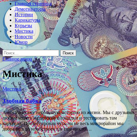
Главная страница
Демотиваторы
Истории
Карикатуры
Курьезы
Мистика
Новости
Юмор
Найти:
Главное меню
Мистика
Мистика
Злобная бабка
Анон Расскажу небольшую историю из жизни. Мы с друзьями
любим ходить на детские площадки и тестировать там
карусели. Протестировав чуть-ли не весь микрорайон мы
добрались до новостроек где ещё никто …