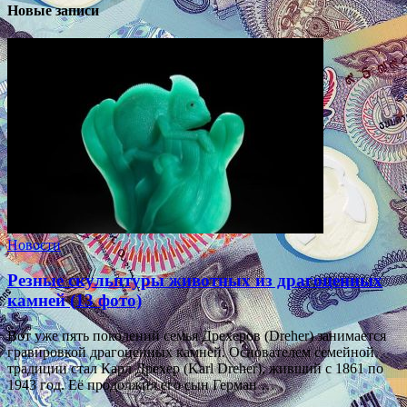
Новые записи
Новости
Резные скульптуры животных из драгоценных
камней (13 фото)
Вот уже пять поколений семья Дрехеров (Dreher) занимается
гравировкой драгоценных камней. Основателем семейной
традиции стал Карл Дрехер (Karl Dreher), живший с 1861 по
1943 год. Её продолжил его сын Герман …