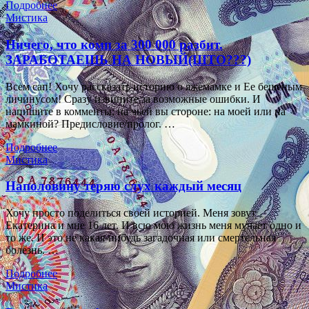
Подробнее
Мистика
Ничего, что комп за 300 000 разбит.
ЗАРАБОТАЕШЬ НА НОВЫЙ(ШТО???)
Всем сап! Хочу рассказать историю о яжемамке и Ее бешеным
личинусом! Сразу извините за возможные ошибки. И
напишите в комменты: на чьей вы стороне: на моей или на
мамкиной? Предисловие/пролог. …
Подробнее
Мистика
Наполовину теряю слух каждый месяц
Хочу просто поделиться своей историей. Меня зовут
Екатерина и мне 16 лет. И всю мою жизнь меня мучает одно и
то же. И это не какая-нибудь загадочная или смертельная
болезнь. …
Подробнее
Мистика