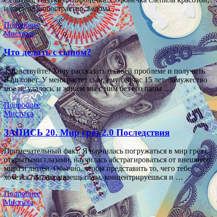
и глядела любострастно, ведома …
Подробнее
Мистика
Что делать с сыном?
Здравствуйте! Хочу рассказать о своей проблеме и получить
Ваш совет. У меня растет сын, ему сейчас 15 лет. Замужество
мое не удалось, и живем мы с ним без его папы …
Подробнее
Мистика
ЗАПИСЬ 20. Мир грёз 2.0 Последствия
Примечательный факт. Я научилась погружаться в мир грёз с
открытыми глазами, научилась абстрагироваться от внешнего
мира и людей. Обычно, чтобы представить то, чего тебе
хочется, ты закрываешь глаза, концентрируешься и …
Подробнее
Мистика