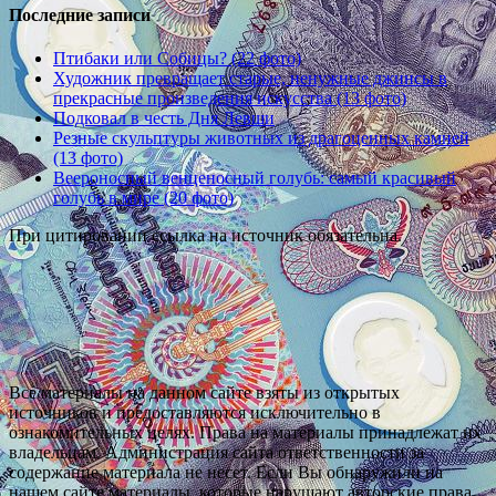
Последние записи
Птибаки или Собицы? (22 фото)
Художник превращает старые, ненужные джинсы в
прекрасные произведения искусства (13 фото)
Подковал в честь Дня Левши
Резные скульптуры животных из драгоценных камней
(13 фото)
Веероносный венценосный голубь: самый красивый
голубь в мире (20 фото)
При цитировании ссылка на источник обязательна.
Все материалы на данном сайте взяты из открытых
источников и предоставляются исключительно в
ознакомительных целях. Права на материалы принадлежат их
владельцам. Администрация сайта ответственности за
содержание материала не несет. Если Вы обнаружили на
нашем сайте материалы, которые нарушают авторские права,