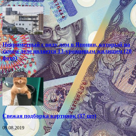
Неприметный с виду дом в Японии, который на
самом деле является 13-уровневым жилищем (20
фото)
09.08.2019
Свежая подборка картинок (37 шт)
09.08.2019