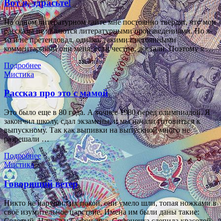
Вот я, здрасьте!
На одном литературном сайте мне постоянно твердят, что мои
рассказы не являются литературными произведениями. Но я-
то и не претендовал, однако, такими постоянными
комментариями они меня, если честно, достали. Поэтому я …
Подробнее
Мистика
Рассказ про это с мамой
Это было еще в 80 года. А точнее 1980 перед олимпиадой. Я
закончил школу, сдал экзамены, и мы начали готовиться к
выпускному. Так как выпивки на выпускной много не
разрешали …
Подробнее
Мистика
Говорящий ветер
Никто не нарушил их покой, они умело шли, топая ножками в
своё изумительное царствие. Имена им были даны такие:
Селотый, Начука и Софонечка. Софонечка слепила красотой,