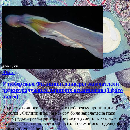
Юмор
У побережья Филиппин дайверы запечатлели
редких радужных парящих осьминогов (3 фото
видео)
Во время ночного погружения у побережья провинции
Ромблон, Филиппины, на камеру была запечатлена пара
самок редких разноцветных тремоктопусов или, как их ещё
называют, парящих осьминогов (или осьминогов-одеял). фото:
скриншот YouTubeВ …