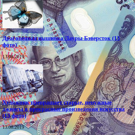
Драгоценная вышивка Лауры Бэверсток (13
фото)
13.08.2019
Художник превращает старые, ненужные
джинсы в прекрасные произведения искусства
(13 фото)
13.08.2019