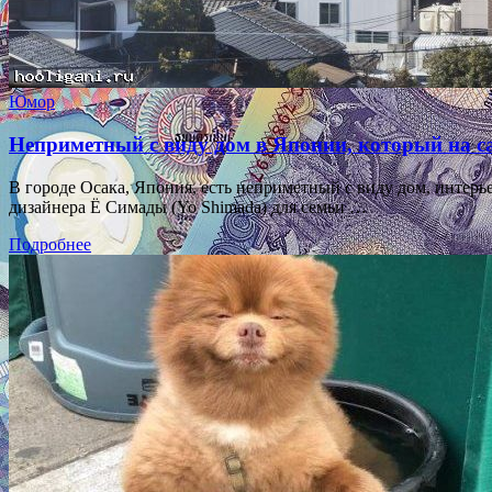
Юмор
Неприметный с виду дом в Японии, который на с
В городе Осака, Япония, есть неприметный с виду дом, интерь
дизайнера Ё Симады (Yo Shimada) для семьи …
Подробнее