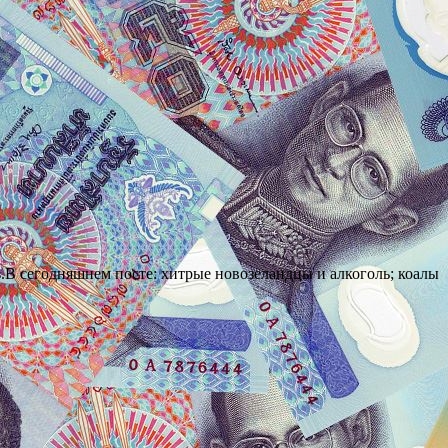
В сегодняшнем посте: хитрые новозеландцы и алкоголь; коалы