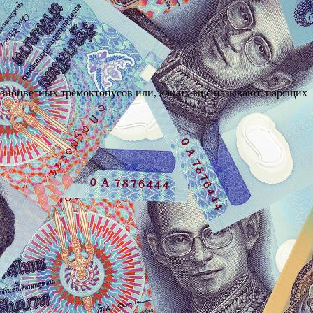
зноцветных тремоктопусов или, как их ещё называют, парящих