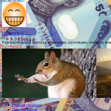
Перейти
к
содержимому
НЕ ВЯНЬ
Развлекательный портал с приколами, шуточками, юмором, ко
Главная страница
Демотиваторы