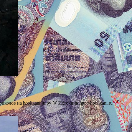
ов на hooligani.ru.ру 🙂 Источник http://hooligani.ru