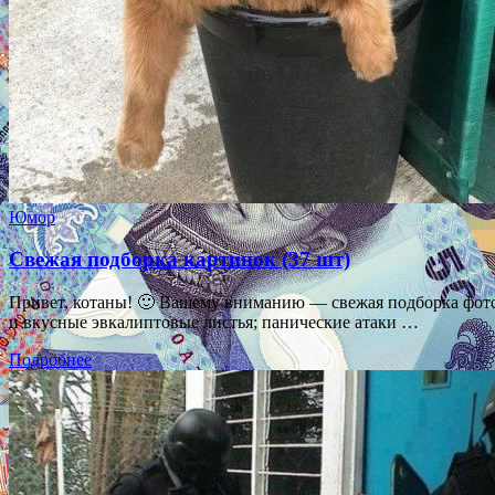
Юмор
Свежая подборка картинок (37 шт)
Привет, котаны! 🙂 Вашему вниманию — свежая подборка фото-
и вкусные эвкалиптовые листья; панические атаки …
Подробнее