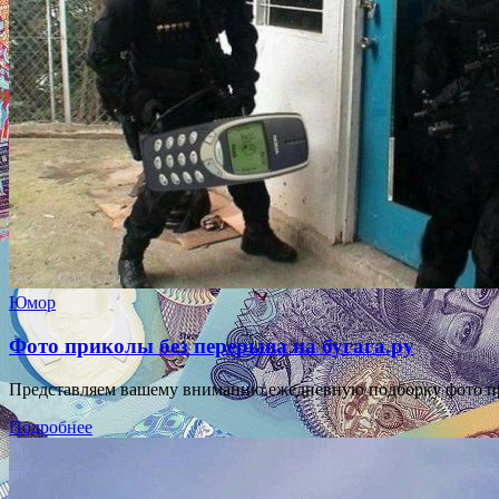
Юмор
Фото приколы без перерыва на бугага.ру
Представляем вашему вниманию ежедневную подборку фото прикол
Подробнее