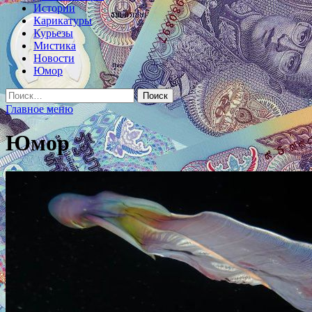
Истории
Карикатуры
Курьезы
Мистика
Новости
Юмор
Найти:
Главное меню
Юмор