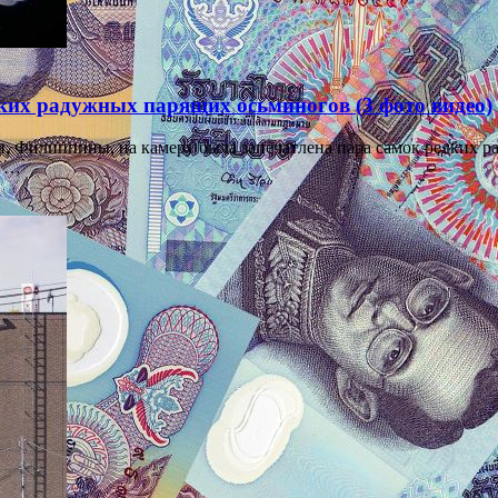
ких радужных парящих осьминогов (3 фото видео)
, Филиппины, на камеру была запечатлена пара самок редких ра
В …