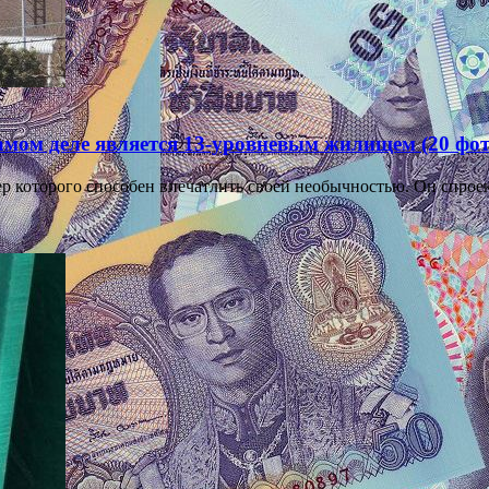
амом деле является 13-уровневым жилищем (20 фот
ер которого способен впечатлить своей необычностью. Он спроек