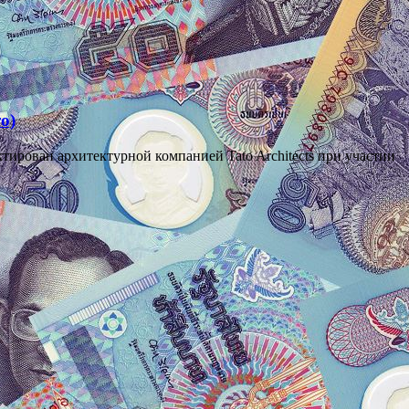
о)
тирован архитектурной компанией Tato Architects при участии