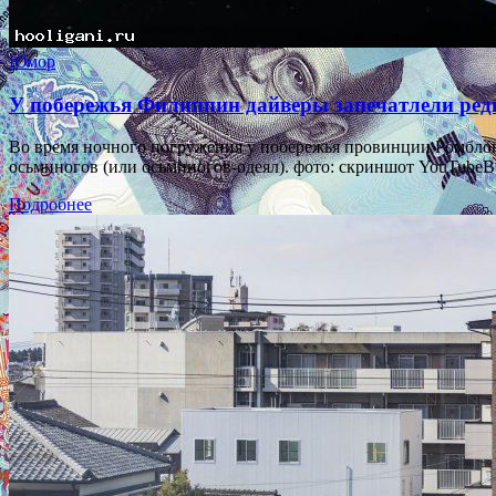
Юмор
У побережья Филиппин дайверы запечатлели ред
Во время ночного погружения у побережья провинции Ромблон
осьминогов (или осьминогов-одеял). фото: скриншот YouTube
Подробнее