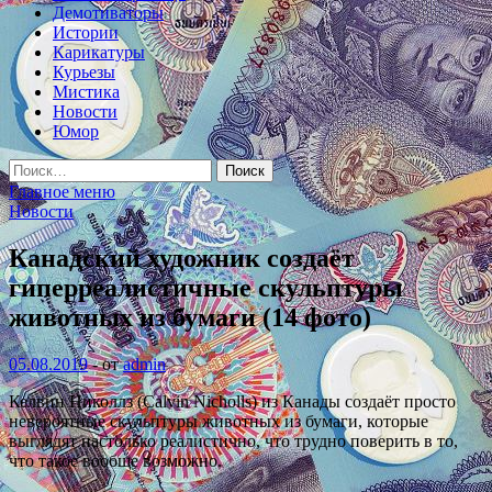
Демотиваторы
Истории
Карикатуры
Курьезы
Мистика
Новости
Юмор
Найти:
Главное меню
Новости
Канадский художник создаёт
гиперреалистичные скульптуры
животных из бумаги (14 фото)
05.08.2019
-
от
admin
Келвин Николлз (Calvin Nicholls) из Канады создаёт просто
невероятные скульптуры животных из бумаги, которые
выглядят настолько реалистично, что трудно поверить в то,
что такое вообще возможно.