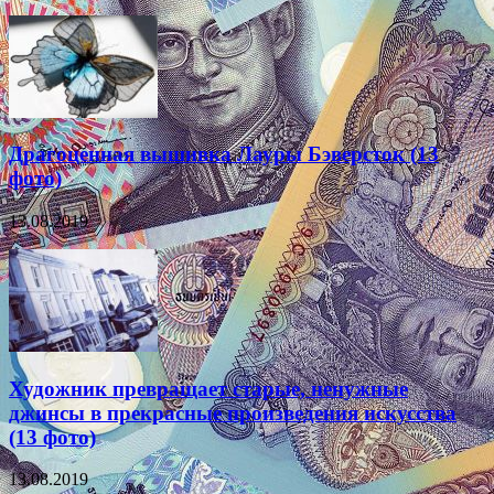
Драгоценная вышивка Лауры Бэверсток (13
фото)
13.08.2019
Художник превращает старые, ненужные
джинсы в прекрасные произведения искусства
(13 фото)
13.08.2019