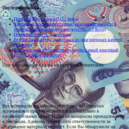
Последние записи
Птибаки или Собицы? (22 фото)
Художник превращает старые, ненужные джинсы в
прекрасные произведения искусства (13 фото)
Подковал в честь Дня Левши
Резные скульптуры животных из драгоценных камней
(13 фото)
Веероносный венценосный голубь: самый красивый
голубь в мире (20 фото)
При цитировании ссылка на источник обязательна.
Все материалы на данном сайте взяты из открытых
источников и предоставляются исключительно в
ознакомительных целях. Права на материалы принадлежат их
владельцам. Администрация сайта ответственности за
содержание материала не несет. Если Вы обнаружили на