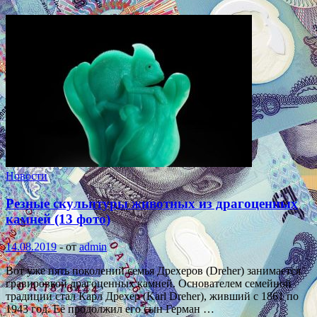
Новости
Резные скульптуры животных из драгоценных
камней (13 фото)
14.08.2019
-
от
admin
Вот уже пять поколений семья Дрехеров (Dreher) занимается
гравировкой драгоценных камней. Основателем семейной
традиции стал Карл Дрехер (Karl Dreher), живший с 1861 по
1943 год. Её продолжил его сын Герман …