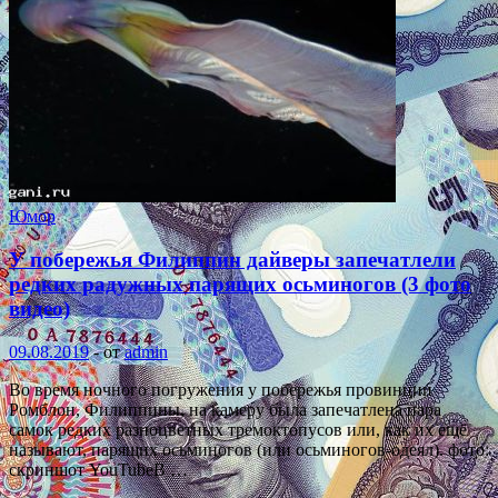
Юмор
У побережья Филиппин дайверы запечатлели
редких радужных парящих осьминогов (3 фото
видео)
09.08.2019
-
от
admin
Во время ночного погружения у побережья провинции
Ромблон, Филиппины, на камеру была запечатлена пара
самок редких разноцветных тремоктопусов или, как их ещё
называют, парящих осьминогов (или осьминогов-одеял). фото:
скриншот YouTubeВ …