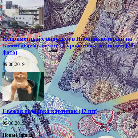
Неприметный с виду дом в Японии, который на
самом деле является 13-уровневым жилищем (20
фото)
09.08.2019
Свежая подборка картинок (37 шт)
09.08.2019
Новые записи