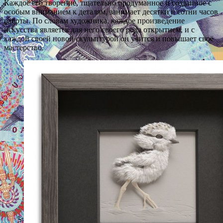
Каждое его творение, тщательно продуманное и созданное с
особым вниманием к
деталям, занимает десятки и сотни часов
работы. По словам художника, каждое произведение
искусства является для него своего рода открытием, и с
каждой своей новой скульптурой он учится и повышает своё
мастерство.