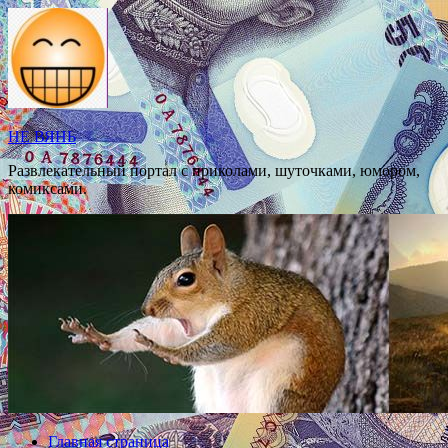
Перейти
к
содержимому
НЕ ВЯНЬ
Развлекательный портал с приколами, шуточками, юмором,
комиксами.
Главная страница