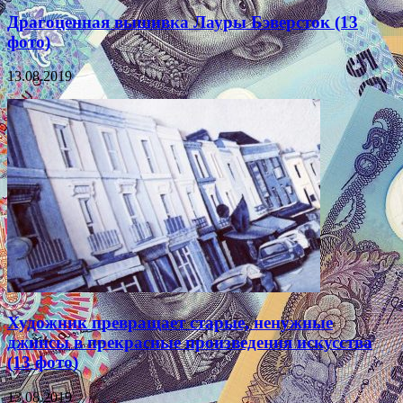
Драгоценная вышивка Лауры Бэверсток (13
фото)
13.08.2019
Художник превращает старые, ненужные
джинсы в прекрасные произведения искусства
(13 фото)
13.08.2019